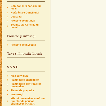
Componența consiliului
local
Hotărâri ale Consiliului
Declarații
Proiecte de hotarari
Ședinte ale Consiliului
Local
Proiecte și investiții
Proiecte de investiţii
Taxe si Impozite Locale
S.V.S.U
Fişa serviciului
Planificarea exerciţiilor
Planificarea controalelor
preventive
Planul de pregatire
Intervenţii
Măsuri preventive, conform
tipurilor de pericol
cuprinse in P.A.A.R