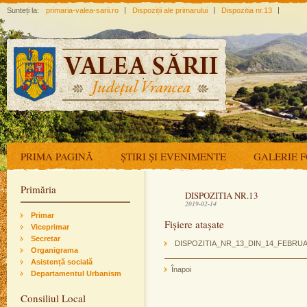
Sunteți la:
primaria-valea-sarii.ro
Dispoziții ale primarului
Dispozitia nr.13
PRIMA PAGINĂ
ȘTIRI ȘI EVENIMENTE
GALERIE 
Primăria
DISPOZITIA NR.13
2019-02-14
Primar
Fișiere atașate
Viceprimar
Secretar
DISPOZITIA_NR_13_DIN_14_FEBRUA
Organigrama
Asistență socială
Înapoi
Departamentul Urbanism
Consiliul Local