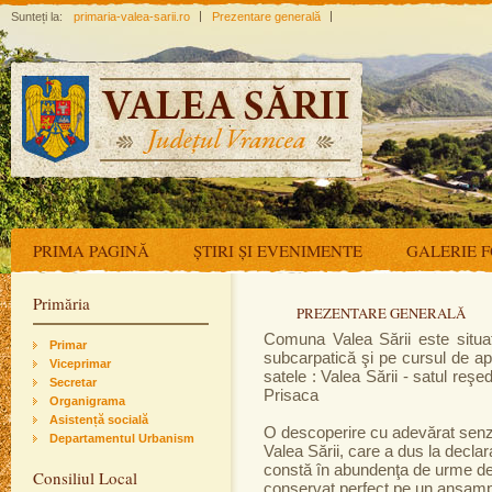
Sunteți la:
primaria-valea-sarii.ro
Prezentare generală
PRIMA PAGINĂ
ȘTIRI ȘI EVENIMENTE
GALERIE 
Primăria
PREZENTARE GENERALĂ
Comuna Valea Sării este situa
Primar
subcarpatică şi pe cursul de 
Viceprimar
satele : Valea Sării - satul reş
Secretar
Prisaca
Organigrama
Asistență socială
O descoperire cu adevărat senza
Departamentul Urbanism
Valea Sării, 
care a 
dus la declar
constă în 
abundenţa de urme de
Consiliul Local
conservat 
perfect pe un ansampl