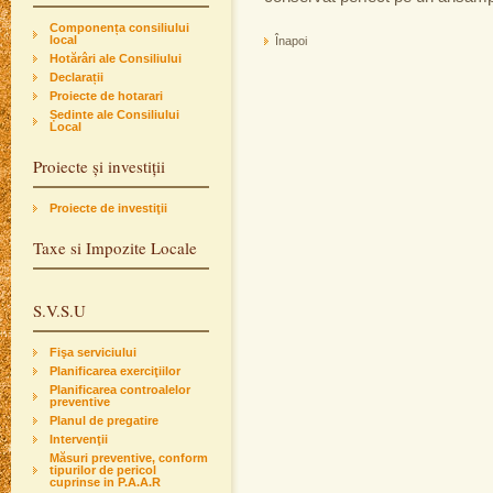
Componența consiliului
local
Înapoi
Hotărâri ale Consiliului
Declarații
Proiecte de hotarari
Ședinte ale Consiliului
Local
Proiecte și investiții
Proiecte de investiţii
Taxe si Impozite Locale
S.V.S.U
Fişa serviciului
Planificarea exerciţiilor
Planificarea controalelor
preventive
Planul de pregatire
Intervenţii
Măsuri preventive, conform
tipurilor de pericol
cuprinse in P.A.A.R