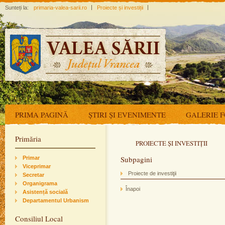
Sunteți la:
primaria-valea-sarii.ro
Proiecte și investiții
PRIMA PAGINĂ
ȘTIRI ȘI EVENIMENTE
GALERIE 
Primăria
PROIECTE ȘI INVESTIȚII
Subpagini
Primar
Viceprimar
Proiecte de investiţii
Secretar
Organigrama
Înapoi
Asistență socială
Departamentul Urbanism
Consiliul Local