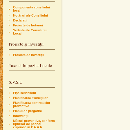
Componența consiliului
local
Hotărâri ale Consiliului
Declarații
Proiecte de hotarari
Ședinte ale Consiliului
Local
Proiecte și investiții
Proiecte de investiţii
Taxe si Impozite Locale
S.V.S.U
Fişa serviciului
Planificarea exerciţiilor
Planificarea controalelor
preventive
Planul de pregatire
Intervenţii
Măsuri preventive, conform
tipurilor de pericol
cuprinse in P.A.A.R